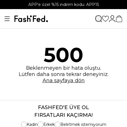
APP'e özel %15 indirim kodu: APP15
500
Beklenmeyen bir hata oluştu.
Lütfen daha sonra tekrar deneyiniz.
Ana sayfaya dön
FASHFED'E ÜYE OL
FIRSATLARI KAÇIRMA!
Kadın
Erkek
Belirtmek istemiyorum