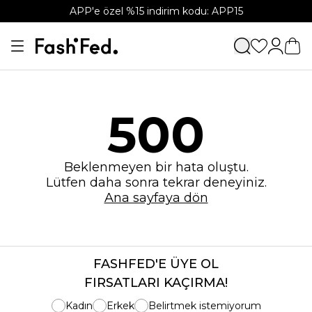
APP'e özel %15 indirim kodu: APP15
500
Beklenmeyen bir hata oluştu.
Lütfen daha sonra tekrar deneyiniz.
Ana sayfaya dön
FASHFED'E ÜYE OL
FIRSATLARI KAÇIRMA!
Kadın
Erkek
Belirtmek istemiyorum