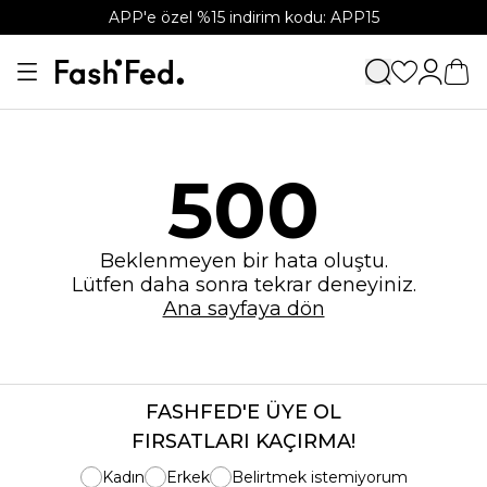
APP'e özel %15 indirim kodu: APP15
500
Beklenmeyen bir hata oluştu.
Lütfen daha sonra tekrar deneyiniz.
Ana sayfaya dön
FASHFED'E ÜYE OL
FIRSATLARI KAÇIRMA!
Kadın
Erkek
Belirtmek istemiyorum