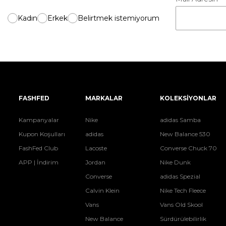
Kadın
Erkek
Belirtmek istemiyorum
FASHFED
MARKALAR
KOLEKSİYONLAR
Kampanyalar
Nike
adidas Samba
Kupon Koşulları
adidas
New Balance 530
FashFed Club
Lacoste
Converse Chuck 70
APP | İndirim
Jordan
Nike Dunk
Converse
adidas Spezial
Calvin Klein
Nike Tech Fleece
Vans
Vans Old Skool
New Balance
Sürdürülebilirlik