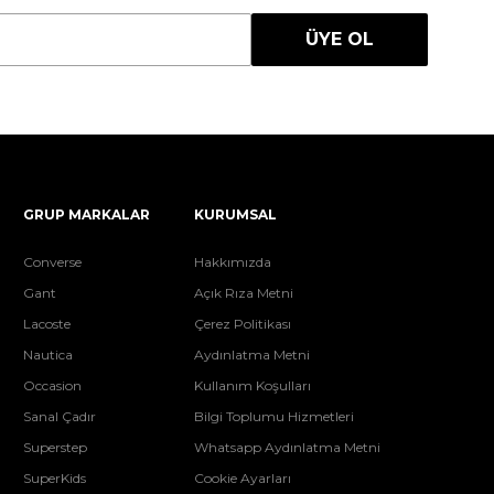
ÜYE OL
GRUP MARKALAR
KURUMSAL
Converse
Hakkımızda
Gant
Açık Rıza Metni
Lacoste
Çerez Politikası
Nautica
Aydınlatma Metni
Occasion
Kullanım Koşulları
Sanal Çadır
Bilgi Toplumu Hizmetleri
Superstep
Whatsapp Aydınlatma Metni
SuperKids
Cookie Ayarları