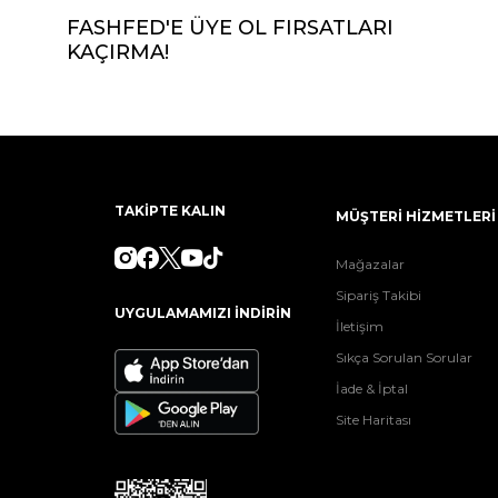
FASHFED'E ÜYE OL FIRSATLARI
KAÇIRMA!
TAKİPTE KALIN
MÜŞTERİ HİZMETLERİ
Mağazalar
Sipariş Takibi
UYGULAMAMIZI İNDİRİN
İletişim
Sıkça Sorulan Sorular
İade & İptal
Site Haritası