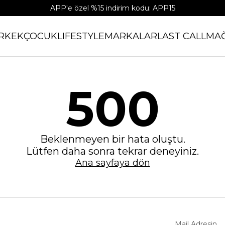
APP'e özel %15 indirim kodu: APP15
RKEK
ÇOCUK
LIFESTYLE
MARKALAR
LAST CALL
MA
500
Beklenmeyen bir hata oluştu.
Lütfen daha sonra tekrar deneyiniz.
Ana sayfaya dön
Mail Adresin