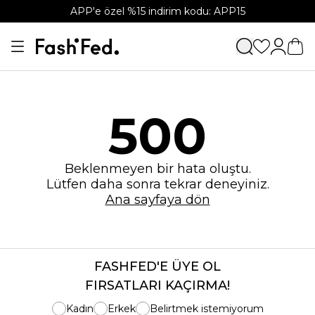
APP'e özel %15 indirim kodu: APP15
500
Beklenmeyen bir hata oluştu.
Lütfen daha sonra tekrar deneyiniz.
Ana sayfaya dön
FASHFED'E ÜYE OL
FIRSATLARI KAÇIRMA!
Kadın
Erkek
Belirtmek istemiyorum