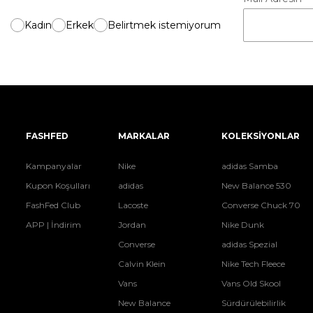
Kadın
Erkek
Belirtmek istemiyorum
FASHFED
MARKALAR
KOLEKSİYONLAR
Kampanyalar
Nike
adidas Samba
Kupon Koşulları
adidas
New Balance 530
FashFed Club
Lacoste
Converse Chuck 70
APP | İndirim
Jordan
Nike Dunk
Converse
adidas Spezial
Calvin Klein
Nike Tech Fleece
Vans
Vans Old Skool
New Balance
Sürdürülebilirlik