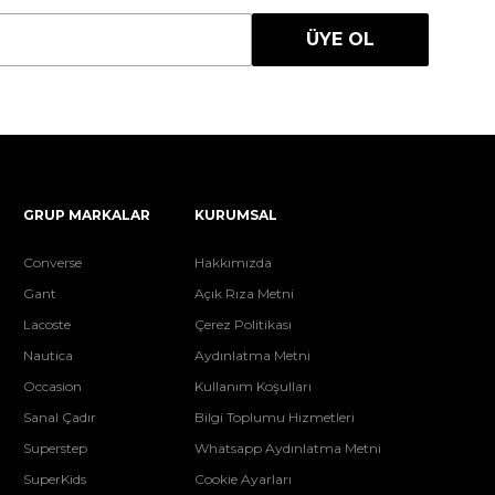
ÜYE OL
GRUP MARKALAR
KURUMSAL
Converse
Hakkımızda
Gant
Açık Rıza Metni
Lacoste
Çerez Politikası
Nautica
Aydınlatma Metni
Occasion
Kullanım Koşulları
Sanal Çadır
Bilgi Toplumu Hizmetleri
Superstep
Whatsapp Aydınlatma Metni
SuperKids
Cookie Ayarları