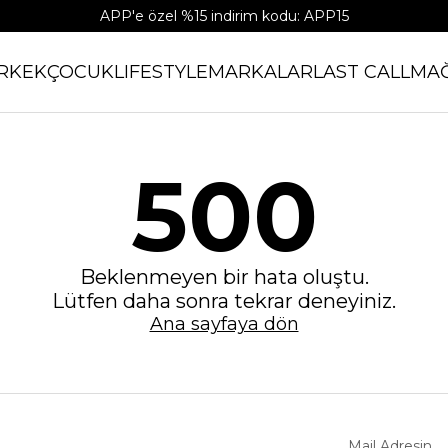
APP'e özel %15 indirim kodu: APP15
RKEK
ÇOCUK
LIFESTYLE
MARKALAR
LAST CALL
MA
500
Beklenmeyen bir hata oluştu.
Lütfen daha sonra tekrar deneyiniz.
Ana sayfaya dön
Mail Adresin