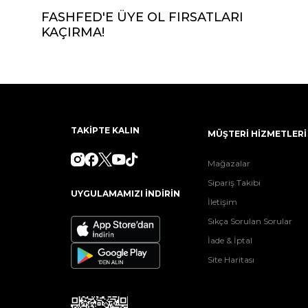
FASHFED'E ÜYE OL FIRSATLARI
KAÇIRMA!
TAKİPTE KALIN
MÜŞTERİ HİZMETLERİ
Mağazalar
Sipariş Takibi
UYGULAMAMIZI İNDİRİN
İletişim
Sıkça Sorulan Sorular
İade & İptal
Site Haritası