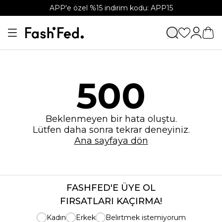
APP'e özel %15 indirim kodu: APP15
500
Beklenmeyen bir hata oluştu.
Lütfen daha sonra tekrar deneyiniz.
Ana sayfaya dön
FASHFED'E ÜYE OL
FIRSATLARI KAÇIRMA!
Kadın
Erkek
Belirtmek istemiyorum