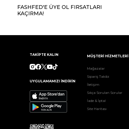
FASHFED'E ÜYE OL FIRSATLARI
KAÇIRMA!
TAKİPTE KALIN
MÜŞTERİ HİZMETLERİ
Mağazalar
Sipariş Takibi
UYGULAMAMIZI İNDİRİN
İletişim
Sıkça Sorulan Sorular
İade & İptal
Site Haritası