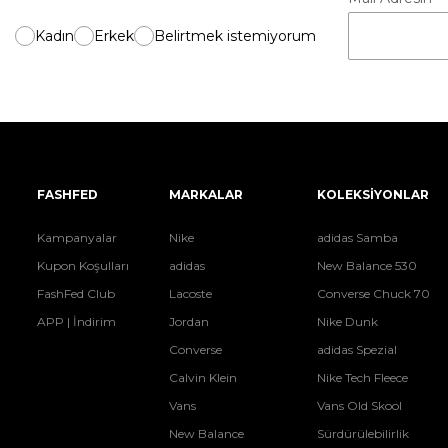
Kadın
Erkek
Belirtmek istemiyorum
FASHFED
MARKALAR
KOLEKSİYONLAR
Kampanyalar
Nike
adidas Samba
Kupon Koşulları
adidas
New Balance 530
FashFed Club
Lacoste
Converse Chuck 70
APP | İndirim
Jordan
Nike Dunk
Converse
adidas Spezial
Calvin Klein
Nike Tech Fleece
Vans
Vans Old Skool
New Balance
Sürdürülebilirlik