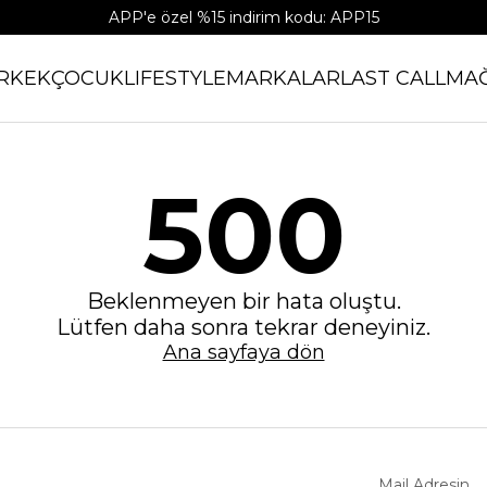
APP'e özel %15 indirim kodu: APP15
RKEK
ÇOCUK
LIFESTYLE
MARKALAR
LAST CALL
MA
500
Beklenmeyen bir hata oluştu.
Lütfen daha sonra tekrar deneyiniz.
Ana sayfaya dön
Mail Adresin