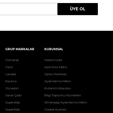
ÜYE OL
GRUP MARKALAR
KURUMSAL
Converse
Hakkımızda
Gant
Açık Rıza Metni
Lacoste
Çerez Politikası
Nautica
Aydınlatma Metni
Occasion
Kullanım Koşulları
Sanal Çadır
Bilgi Toplumu Hizmetleri
Superstep
Whatsapp Aydınlatma Metni
SuperKids
Cookie Ayarları