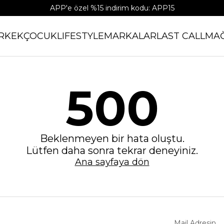
APP'e özel %15 indirim kodu: APP15
RKEK
ÇOCUK
LIFESTYLE
MARKALAR
LAST CALL
MA
500
Beklenmeyen bir hata oluştu.
Lütfen daha sonra tekrar deneyiniz.
Ana sayfaya dön
Mail Adresin