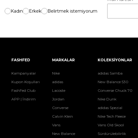
Kadın
Erkek
Belirtmek istemiyorum
FASHFED
MARKALAR
KOLEKSİYONLAR
Kampanyalar
Nike
adidas Samba
Kupon Koşulları
adidas
New Balance 530
FashFed Club
Lacoste
Converse Chuck 70
APP | İndirim
Jordan
Nike Dunk
Converse
adidas Spezial
Calvin Klein
Nike Tech Fleece
Vans
Vans Old Skool
New Balance
Sürdürülebilirlik