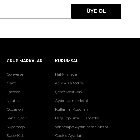
ÜYE OL
GRUP MARKALAR
KURUMSAL
Converse
Hakkımızda
Gant
Açık Rıza Metni
Lacoste
Çerez Politikası
Nautica
Aydınlatma Metni
Occasion
Kullanım Koşulları
Sanal Çadır
Bilgi Toplumu Hizmetleri
Superstep
Whatsapp Aydınlatma Metni
SuperKids
Cookie Ayarları