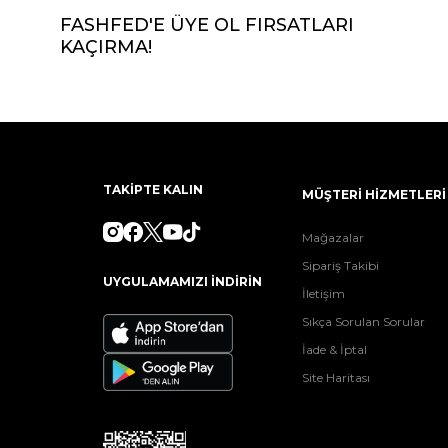
FASHFED'E ÜYE OL FIRSATLARI
KAÇIRMA!
TAKİPTE KALIN
MÜŞTERİ HİZMETLERİ
Mağazalar
Sipariş Takibi
UYGULAMAMIZI İNDİRİN
İletişim
Sıkça Sorulan Sorular
İade & İptal
Site Haritası