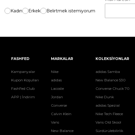
Kadın
Erkek
Belirtmek istemiyorum
FASHFED
MARKALAR
KOLEKSİYONLAR
Kampanyalar
Nike
adidas Samba
Kupon Koşulları
adidas
New Balance 530
FashFed Club
Lacoste
Converse Chuck 70
APP | İndirim
Jordan
Nike Dunk
Converse
adidas Spezial
Calvin Klein
Nike Tech Fleece
Vans
Vans Old Skool
New Balance
Sürdürülebilirlik