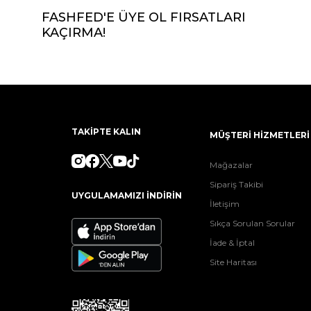
FASHFED'E ÜYE OL FIRSATLARI
KAÇIRMA!
TAKİPTE KALIN
MÜŞTERİ HİZMETLERİ
Mağazalar
Sipariş Takibi
UYGULAMAMIZI İNDİRİN
İletişim
Sıkça Sorulan Sorular
İade & İptal
Site Haritası