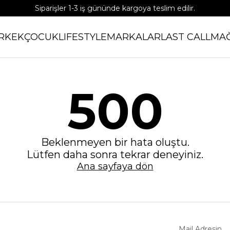
Siparişler 1-3 iş gününde kargoya teslim edilir.
APP'e özel %15 indirim kodu: APP15
RKEK
ÇOCUK
LIFESTYLE
MARKALAR
LAST CALL
MA
500
Beklenmeyen bir hata oluştu.
Lütfen daha sonra tekrar deneyiniz.
Ana sayfaya dön
Mail Adresin