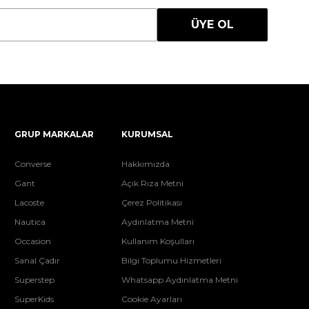
ÜYE OL
GRUP MARKALAR
KURUMSAL
Converse
Hakkımızda
Gant
Açık Rıza Metni
Lacoste
Çerez Politikası
Nautica
Aydınlatma Metni
Occasion
Kullanım Koşulları
Sanal Çadır
Bilgi Toplumu Hizmetleri
Superstep
Whatsapp Aydınlatma Metni
SuperKids
Cookie Ayarları