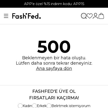
APP'e özel %15 indirim kodu: APP15
500
Beklenmeyen bir hata oluştu.
Lütfen daha sonra tekrar deneyiniz.
Ana sayfaya dön
FASHFED'E ÜYE OL
FIRSATLARI KAÇIRMA!
Kadın
Erkek
Belirtmek istemiyorum