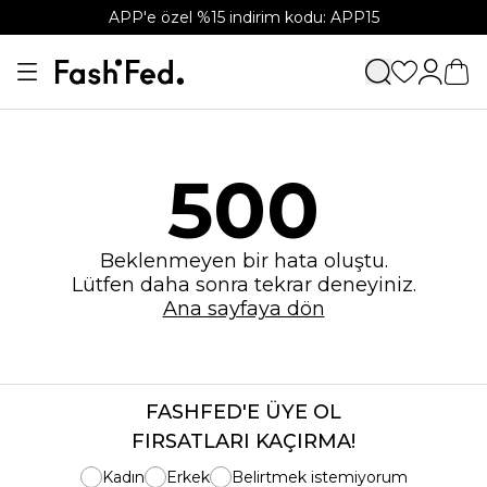
APP'e özel %15 indirim kodu: APP15
500
Beklenmeyen bir hata oluştu.
Lütfen daha sonra tekrar deneyiniz.
Ana sayfaya dön
FASHFED'E ÜYE OL
FIRSATLARI KAÇIRMA!
Kadın
Erkek
Belirtmek istemiyorum