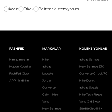
Kadın
Erkek
Belirtmek istemiyorum
FASHFED
MARKALAR
KOLEKSİYONLAR
Kampanyalar
Nike
adidas Samba
Kupon Koşulları
adidas
New Balance 530
FashFed Club
Lacoste
Converse Chuck 70
APP | İndirim
Jordan
Nike Dunk
Converse
adidas Spezial
Calvin Klein
Nike Tech Fleece
Vans
Vans Old Skool
New Balance
Sürdürülebilirlik