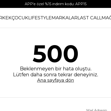
APP'e özel %15 indirim kodu: APP15
RKEK
ÇOCUK
LIFESTYLE
MARKALAR
LAST CALL
MA
500
Beklenmeyen bir hata oluştu.
Lütfen daha sonra tekrar deneyiniz.
Ana sayfaya dön
Mail Adresin