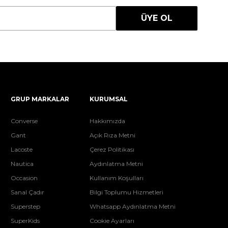
ÜYE OL
GRUP MARKALAR
KURUMSAL
Converse
Hakkımızda
Gant
Açık Rıza Metni
Lacoste
Çerez Politikası
Nautica
Aydınlatma Metni
Occasion
Kullanım Koşulları
Sanal Çadır
Bilgi Toplumu Hizmetleri
Superstep
Whatsapp Aydınlatma Metni
SuperKids
Cookie Ayarları