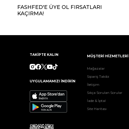
FASHFED'E ÜYE OL FIRSATLARI
KAÇIRMA!
TAKİPTE KALIN
MÜŞTERİ HİZMETLERİ
Mağazalar
Sipariş Takibi
UYGULAMAMIZI İNDİRİN
İletişim
Sıkça Sorulan Sorular
İade & İptal
Site Haritası