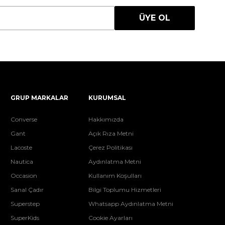
ÜYE OL
GRUP MARKALAR
KURUMSAL
Converse
Hakkımızda
Gant
Açık Rıza Metni
Lacoste
Çerez Politikası
Nautica
Aydınlatma Metni
Occasion
Kullanım Koşulları
Sanal Çadır
Bilgi Toplumu Hizmetleri
Superstep
Whatsapp Aydınlatma Metni
SuperKids
Cookie Ayarları