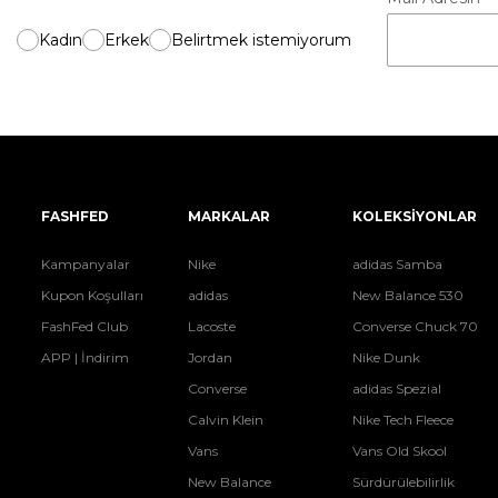
Kadın
Erkek
Belirtmek istemiyorum
FASHFED
MARKALAR
KOLEKSİYONLAR
Kampanyalar
Nike
adidas Samba
Kupon Koşulları
adidas
New Balance 530
FashFed Club
Lacoste
Converse Chuck 70
APP | İndirim
Jordan
Nike Dunk
Converse
adidas Spezial
Calvin Klein
Nike Tech Fleece
Vans
Vans Old Skool
New Balance
Sürdürülebilirlik