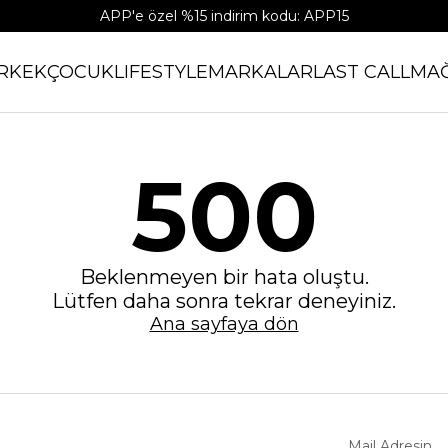
APP'e özel %15 indirim kodu: APP15
RKEK
ÇOCUK
LIFESTYLE
MARKALAR
LAST CALL
MA
500
Beklenmeyen bir hata oluştu.
Lütfen daha sonra tekrar deneyiniz.
Ana sayfaya dön
Mail Adresin