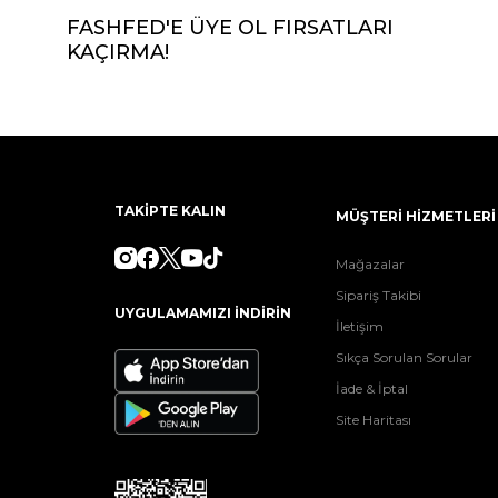
FASHFED'E ÜYE OL FIRSATLARI
KAÇIRMA!
TAKİPTE KALIN
MÜŞTERİ HİZMETLERİ
Mağazalar
Sipariş Takibi
UYGULAMAMIZI İNDİRİN
İletişim
Sıkça Sorulan Sorular
İade & İptal
Site Haritası