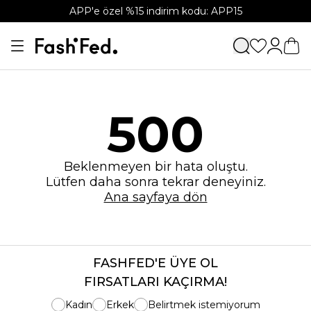
APP'e özel %15 indirim kodu: APP15
500
Beklenmeyen bir hata oluştu.
Lütfen daha sonra tekrar deneyiniz.
Ana sayfaya dön
FASHFED'E ÜYE OL
FIRSATLARI KAÇIRMA!
Kadın
Erkek
Belirtmek istemiyorum