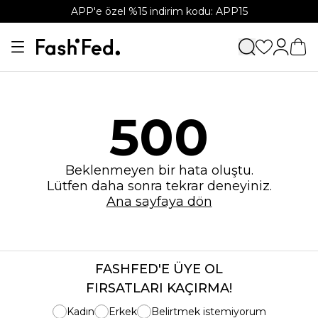
APP'e özel %15 indirim kodu: APP15
500
Beklenmeyen bir hata oluştu.
Lütfen daha sonra tekrar deneyiniz.
Ana sayfaya dön
FASHFED'E ÜYE OL
FIRSATLARI KAÇIRMA!
Kadın
Erkek
Belirtmek istemiyorum