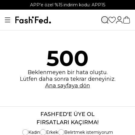
APP'e özel %15 indirim kodu: APP15
500
Beklenmeyen bir hata oluştu.
Lütfen daha sonra tekrar deneyiniz.
Ana sayfaya dön
FASHFED'E ÜYE OL
FIRSATLARI KAÇIRMA!
Kadın
Erkek
Belirtmek istemiyorum