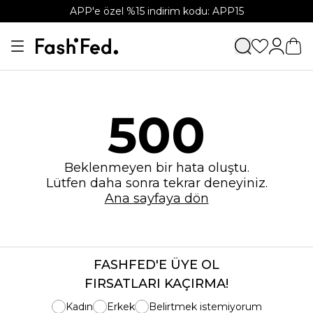
APP'e özel %15 indirim kodu: APP15
500
Beklenmeyen bir hata oluştu.
Lütfen daha sonra tekrar deneyiniz.
Ana sayfaya dön
FASHFED'E ÜYE OL
FIRSATLARI KAÇIRMA!
Kadın
Erkek
Belirtmek istemiyorum