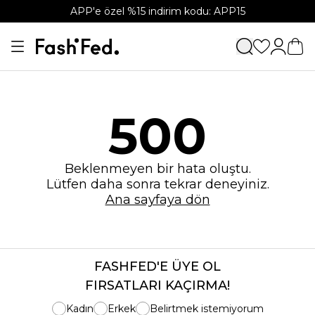
APP'e özel %15 indirim kodu: APP15
500
Beklenmeyen bir hata oluştu.
Lütfen daha sonra tekrar deneyiniz.
Ana sayfaya dön
FASHFED'E ÜYE OL
FIRSATLARI KAÇIRMA!
Kadın
Erkek
Belirtmek istemiyorum