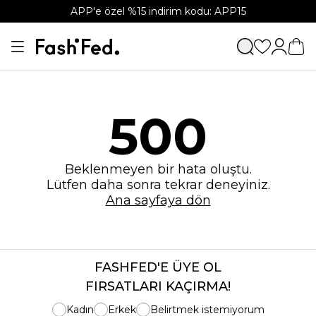
APP'e özel %15 indirim kodu: APP15
500
Beklenmeyen bir hata oluştu.
Lütfen daha sonra tekrar deneyiniz.
Ana sayfaya dön
FASHFED'E ÜYE OL
FIRSATLARI KAÇIRMA!
Kadın
Erkek
Belirtmek istemiyorum