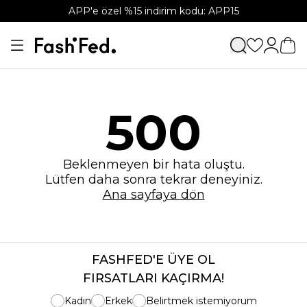
APP'e özel %15 indirim kodu: APP15
500
Beklenmeyen bir hata oluştu.
Lütfen daha sonra tekrar deneyiniz.
Ana sayfaya dön
FASHFED'E ÜYE OL
FIRSATLARI KAÇIRMA!
Kadın
Erkek
Belirtmek istemiyorum