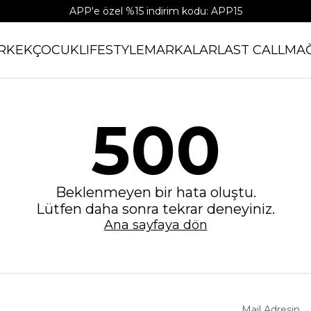
APP'e özel %15 indirim kodu: APP15
RKEK
ÇOCUK
LIFESTYLE
MARKALAR
LAST CALL
MA
500
Beklenmeyen bir hata oluştu.
Lütfen daha sonra tekrar deneyiniz.
Ana sayfaya dön
Mail Adresin