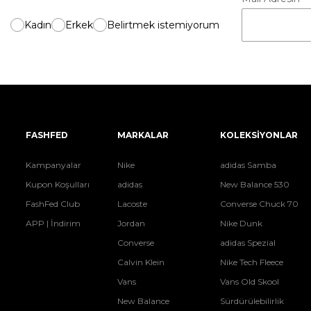
Kadın
Erkek
Belirtmek istemiyorum
FASHFED
MARKALAR
KOLEKSİYONLAR
Kampanyalar
Nike
adidas Samba
Kupon Koşulları
adidas
New Balance 530
FashFed Club
Lacoste
Converse Chuck 70
APP | İndirim
Jordan
Nike Dunk
Converse
adidas Spezial
Calvin Klein
Nike Tech Fleece
Vans
Vans Old Skool
New Balance
Sürdürülebilirlik