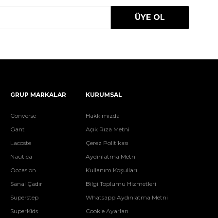
ÜYE OL
GRUP MARKALAR
KURUMSAL
Converse
Hakkımızda
Gant
Açık Rıza Metni
Lacoste
Çerez Politikası
Nautica
Aydınlatma Metni
Occasion
Kullanım Koşulları
Sanal Çadır
Bilgi Toplumu Hizmetleri
Superstep
Whatsapp Aydınlatma Metni
SuperKids
Cookie Ayarları