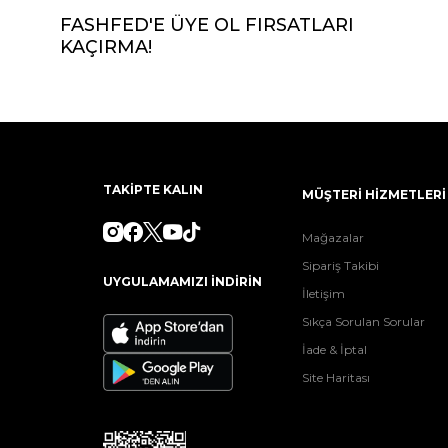
FASHFED'E ÜYE OL FIRSATLARI
KAÇIRMA!
TAKİPTE KALIN
MÜŞTERİ HİZMETLERİ
Mağazalar
Sipariş Takibi
UYGULAMAMIZI İNDİRİN
İletişim
Sıkça Sorulan Sorular
İade & İptal
Site Haritası