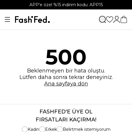
APP'e özel %15 indirim kodu: APP15
500
Beklenmeyen bir hata oluştu.
Lütfen daha sonra tekrar deneyiniz.
Ana sayfaya dön
FASHFED'E ÜYE OL
FIRSATLARI KAÇIRMA!
Kadın
Erkek
Belirtmek istemiyorum