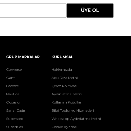
ÜYE OL
GRUP MARKALAR
KURUMSAL
Converse
Hakkımızda
Gant
Açık Rıza Metni
Lacoste
Çerez Politikası
Nautica
Aydınlatma Metni
Occasion
Kullanım Koşulları
Sanal Çadır
Bilgi Toplumu Hizmetleri
Superstep
Whatsapp Aydınlatma Metni
SuperKids
Cookie Ayarları