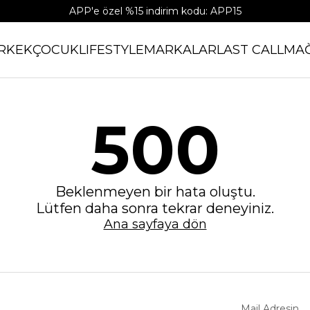
APP'e özel %15 indirim kodu: APP15
RKEK
ÇOCUK
LIFESTYLE
MARKALAR
LAST CALL
MA
500
Beklenmeyen bir hata oluştu.
Lütfen daha sonra tekrar deneyiniz.
Ana sayfaya dön
Mail Adresin