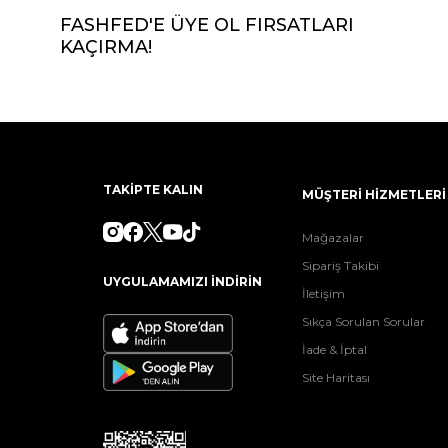
FASHFED'E ÜYE OL FIRSATLARI
KAÇIRMA!
TAKİPTE KALIN
MÜŞTERİ HİZMETLERİ
Mağazalar
Sipariş Takibi
UYGULAMAMIZI İNDİRİN
İletişim
Sıkça Sorulan Sorular
İade & İptal
Site Haritası