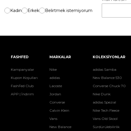
Kadın
Erkek
Belirtmek istemiyorum
FASHFED
MARKALAR
KOLEKSİYONLAR
Kampanyalar
Nike
adidas Samba
Kupon Koşulları
adidas
New Balance 530
FashFed Club
Lacoste
Converse Chuck 70
APP | İndirim
Jordan
Nike Dunk
Converse
adidas Spezial
Calvin Klein
Nike Tech Fleece
Vans
Vans Old Skool
New Balance
Sürdürülebilirlik