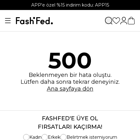
APP'e özel %15 indirim kodu: APP15
500
Beklenmeyen bir hata oluştu.
Lütfen daha sonra tekrar deneyiniz.
Ana sayfaya dön
FASHFED'E ÜYE OL
FIRSATLARI KAÇIRMA!
Kadın
Erkek
Belirtmek istemiyorum