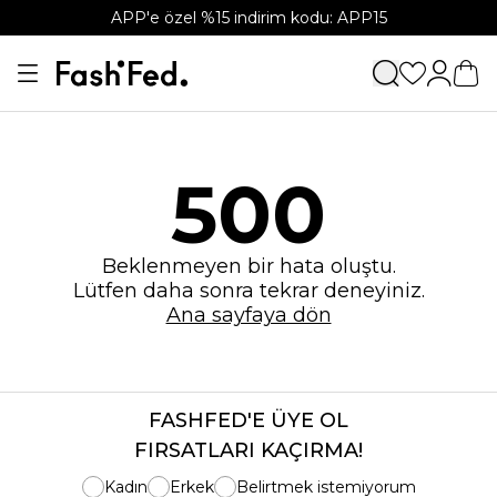
APP'e özel %15 indirim kodu: APP15
500
Beklenmeyen bir hata oluştu.
Lütfen daha sonra tekrar deneyiniz.
Ana sayfaya dön
FASHFED'E ÜYE OL
FIRSATLARI KAÇIRMA!
Kadın
Erkek
Belirtmek istemiyorum