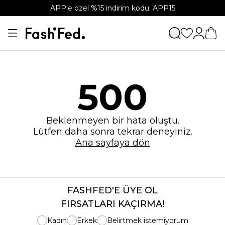
APP'e özel %15 indirim kodu: APP15
500
Beklenmeyen bir hata oluştu.
Lütfen daha sonra tekrar deneyiniz.
Ana sayfaya dön
FASHFED'E ÜYE OL
FIRSATLARI KAÇIRMA!
Kadın
Erkek
Belirtmek istemiyorum