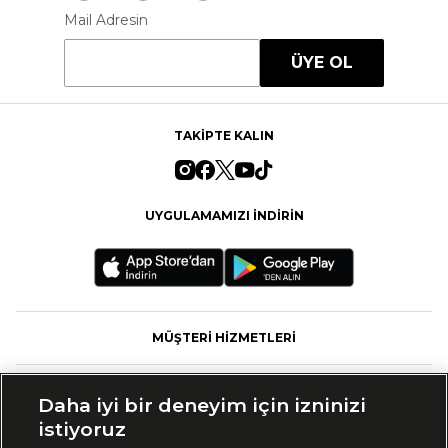
Mail Adresin
ÜYE OL
TAKİPTE KALIN
UYGULAMAMIZI İNDİRİN
MÜŞTERİ HİZMETLERİ
FASHFED
Daha iyi bir deneyim için izninizi
istiyoruz
MARKALAR