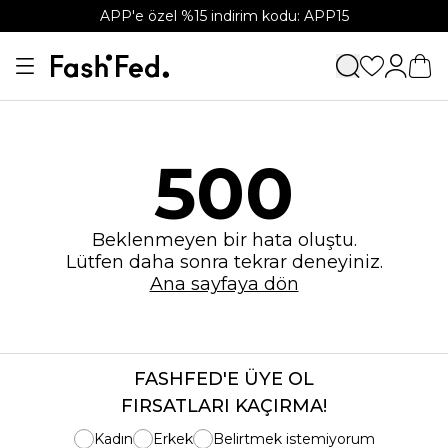
APP'e özel %15 indirim kodu: APP15
500
Beklenmeyen bir hata oluştu.
Lütfen daha sonra tekrar deneyiniz.
Ana sayfaya dön
FASHFED'E ÜYE OL
FIRSATLARI KAÇIRMA!
Kadın
Erkek
Belirtmek istemiyorum