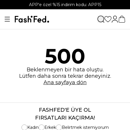
APP'e özel %15 indirim kodu: APP15
500
Beklenmeyen bir hata oluştu.
Lütfen daha sonra tekrar deneyiniz.
Ana sayfaya dön
FASHFED'E ÜYE OL
FIRSATLARI KAÇIRMA!
Kadın
Erkek
Belirtmek istemiyorum