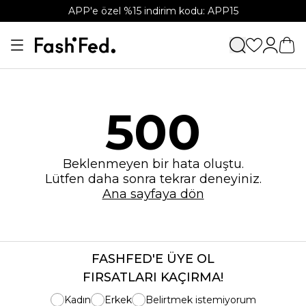
APP'e özel %15 indirim kodu: APP15
500
Beklenmeyen bir hata oluştu.
Lütfen daha sonra tekrar deneyiniz.
Ana sayfaya dön
FASHFED'E ÜYE OL
FIRSATLARI KAÇIRMA!
Kadın
Erkek
Belirtmek istemiyorum