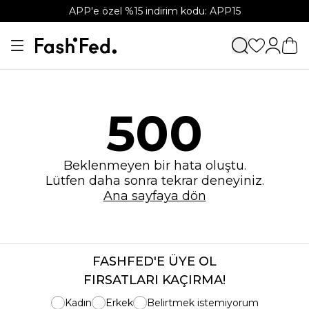
APP'e özel %15 indirim kodu: APP15
500
Beklenmeyen bir hata oluştu.
Lütfen daha sonra tekrar deneyiniz.
Ana sayfaya dön
FASHFED'E ÜYE OL
FIRSATLARI KAÇIRMA!
Kadın
Erkek
Belirtmek istemiyorum