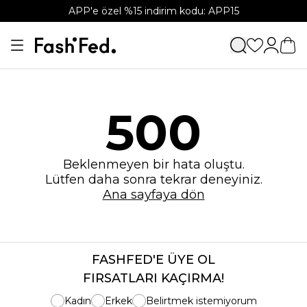
APP'e özel %15 indirim kodu: APP15
500
Beklenmeyen bir hata oluştu.
Lütfen daha sonra tekrar deneyiniz.
Ana sayfaya dön
FASHFED'E ÜYE OL
FIRSATLARI KAÇIRMA!
Kadın
Erkek
Belirtmek istemiyorum