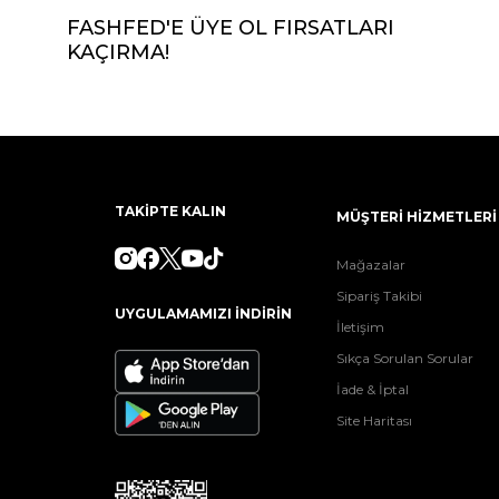
FASHFED'E ÜYE OL FIRSATLARI
KAÇIRMA!
TAKİPTE KALIN
MÜŞTERİ HİZMETLERİ
Mağazalar
Sipariş Takibi
UYGULAMAMIZI İNDİRİN
İletişim
Sıkça Sorulan Sorular
İade & İptal
Site Haritası