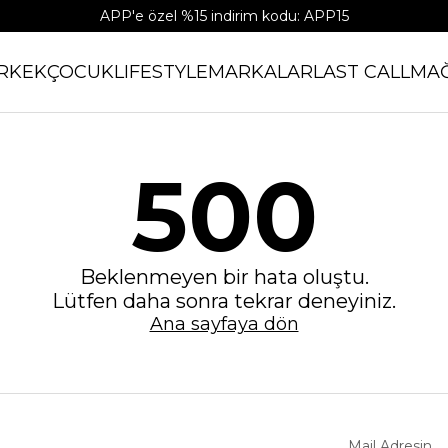
APP'e özel %15 indirim kodu: APP15
RKEK
ÇOCUK
LIFESTYLE
MARKALAR
LAST CALL
MA
500
Beklenmeyen bir hata oluştu.
Lütfen daha sonra tekrar deneyiniz.
Ana sayfaya dön
Mail Adresin