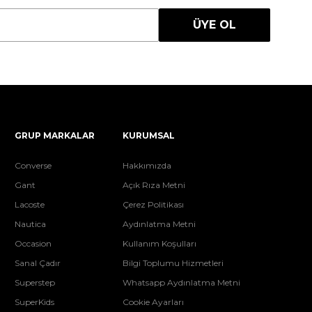
ÜYE OL
GRUP MARKALAR
KURUMSAL
Converse
Hakkımızda
Gant
Açık Rıza Metni
Lacoste
Çerez Politikası
Nautica
Aydınlatma Metni
Occasion
Kullanım Koşulları
Sanal Çadır
Bilgi Toplumu Hizmetleri
Superstep
Whatsapp Aydınlatma Metni
SuperKids
Cookie Ayarları