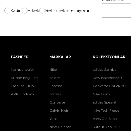
Kadın
Erkek
Belirtmek istemiyorum
FASHFED
MARKALAR
KOLEKSİYONLAR
Kampanyalar
Nike
adidas Samba
Kupon Koşulları
adidas
New Balance 530
FashFed Club
Lacoste
Converse Chuck 70
APP | İndirim
Jordan
Nike Dunk
Converse
adidas Spezial
Calvin Klein
Nike Tech Fleece
Vans
Vans Old Skool
New Balance
Sürdürülebilirlik