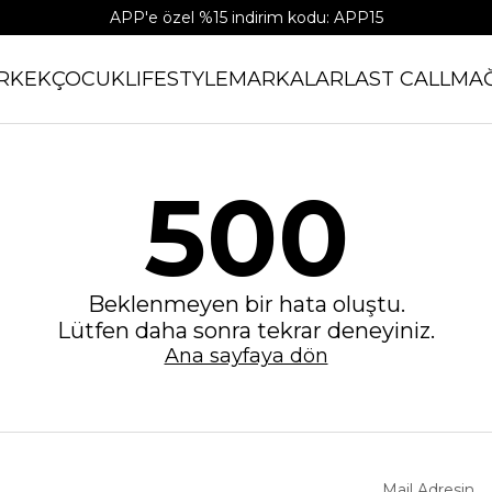
APP'e özel %15 indirim kodu: APP15
RKEK
ÇOCUK
LIFESTYLE
MARKALAR
LAST CALL
MA
500
Beklenmeyen bir hata oluştu.
Lütfen daha sonra tekrar deneyiniz.
Ana sayfaya dön
Mail Adresin