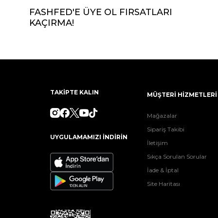
FASHFED'E ÜYE OL FIRSATLARI
KAÇIRMA!
TAKİPTE KALIN
MÜŞTERİ HİZMETLERİ
Mağazalar
Sipariş Takibi
UYGULAMAMIZI İNDİRİN
İletişim
Sıkça Sorulan Sorular
İade & İptal
Site Haritası