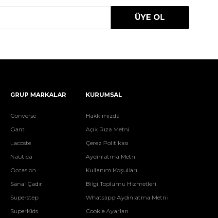
ÜYE OL
GRUP MARKALAR
KURUMSAL
Converse
Hakkımızda
Gant
Açık Rıza Metni
Lacoste
Çerez Politikası
Nautica
Aydınlatma Metni
Occasion
Kullanım Koşulları
Sanal Çadır
Bilgi Toplumu Hizmetleri
Superstep
Whatsapp Aydınlatma Metni
SuperKids
Cookie Ayarları