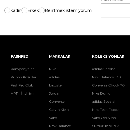
Kadın
Erkek
Belirtmek istemiyorum
FASHFED
MARKALAR
KOLEKSİYONLAR
Kampanyalar
Nike
adidas Samba
Kupon Koşulları
adidas
New Balance 530
FashFed Club
Lacoste
Converse Chuck 70
APP | İndirim
Jordan
Nike Dunk
Converse
adidas Spezial
Calvin Klein
Nike Tech Fleece
Vans
Vans Old Skool
New Balance
Sürdürülebilirlik