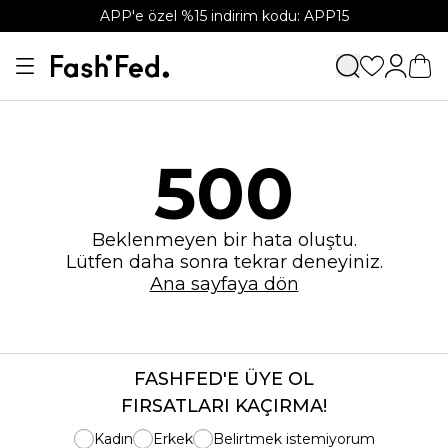
APP'e özel %15 indirim kodu: APP15
500
Beklenmeyen bir hata oluştu.
Lütfen daha sonra tekrar deneyiniz.
Ana sayfaya dön
FASHFED'E ÜYE OL
FIRSATLARI KAÇIRMA!
Kadın
Erkek
Belirtmek istemiyorum