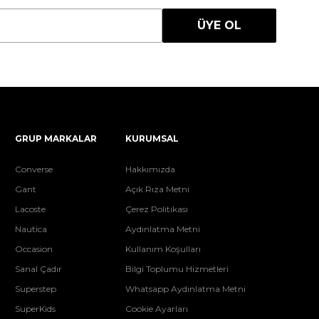
ÜYE OL
GRUP MARKALAR
KURUMSAL
Converse
Hakkımızda
Gant
Açık Rıza Metni
Lacoste
Çerez Politikası
Nautica
Aydınlatma Metni
Occasion
Kullanım Koşulları
Sanal Çadır
Bilgi Toplumu Hizmetleri
Superstep
Whatsapp Aydınlatma Metni
SuperKids
Cookie Ayarları