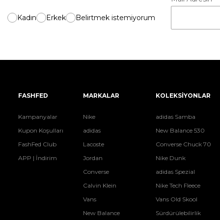
Kadın
Erkek
Belirtmek istemiyorum
FASHFED
MARKALAR
KOLEKSİYONLAR
Kampanyalar
Nike
adidas Samba
Kupon Koşulları
adidas
New Balance 530
FashFed Club
Lacoste
Converse Chuck 70
APP | İndirim
Jordan
Nike Dunk
Converse
adidas Spezial
Calvin Klein
Nike Tech Fleece
Vans
Vans Old Skool
New Balance
Sürdürülebilirlik