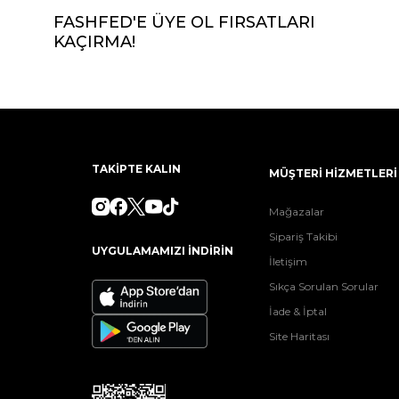
FASHFED'E ÜYE OL FIRSATLARI
KAÇIRMA!
TAKİPTE KALIN
MÜŞTERİ HİZMETLERİ
Mağazalar
Sipariş Takibi
UYGULAMAMIZI İNDİRİN
İletişim
Sıkça Sorulan Sorular
İade & İptal
Site Haritası