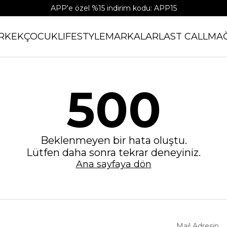
APP'e özel %15 indirim kodu: APP15
RKEK
ÇOCUK
LIFESTYLE
MARKALAR
LAST CALL
MA
500
Beklenmeyen bir hata oluştu.
Lütfen daha sonra tekrar deneyiniz.
Ana sayfaya dön
Mail Adresin