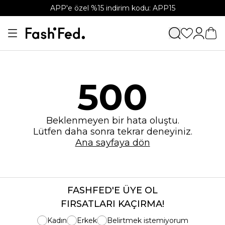
APP'e özel %15 indirim kodu: APP15
500
Beklenmeyen bir hata oluştu.
Lütfen daha sonra tekrar deneyiniz.
Ana sayfaya dön
FASHFED'E ÜYE OL
FIRSATLARI KAÇIRMA!
Kadın
Erkek
Belirtmek istemiyorum