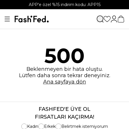
APP'e özel %15 indirim kodu: APP15
500
Beklenmeyen bir hata oluştu.
Lütfen daha sonra tekrar deneyiniz.
Ana sayfaya dön
FASHFED'E ÜYE OL
FIRSATLARI KAÇIRMA!
Kadın
Erkek
Belirtmek istemiyorum