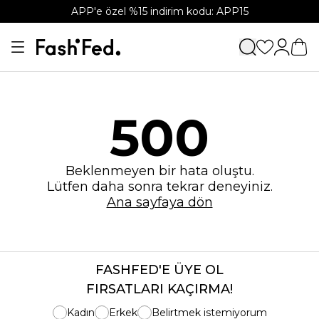
APP'e özel %15 indirim kodu: APP15
500
Beklenmeyen bir hata oluştu.
Lütfen daha sonra tekrar deneyiniz.
Ana sayfaya dön
FASHFED'E ÜYE OL
FIRSATLARI KAÇIRMA!
Kadın
Erkek
Belirtmek istemiyorum