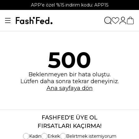
APP'e özel %15 indirim kodu: APP15
500
Beklenmeyen bir hata oluştu.
Lütfen daha sonra tekrar deneyiniz.
Ana sayfaya dön
FASHFED'E ÜYE OL
FIRSATLARI KAÇIRMA!
Kadın
Erkek
Belirtmek istemiyorum