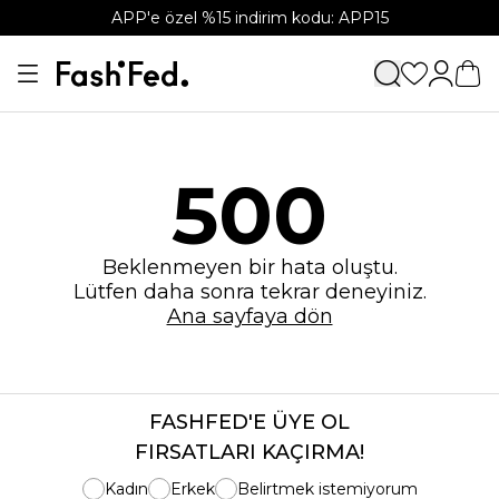
APP'e özel %15 indirim kodu: APP15
500
Beklenmeyen bir hata oluştu.
Lütfen daha sonra tekrar deneyiniz.
Ana sayfaya dön
FASHFED'E ÜYE OL
FIRSATLARI KAÇIRMA!
Kadın
Erkek
Belirtmek istemiyorum