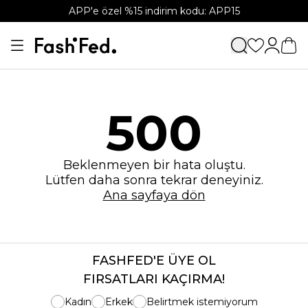
APP'e özel %15 indirim kodu: APP15
500
Beklenmeyen bir hata oluştu.
Lütfen daha sonra tekrar deneyiniz.
Ana sayfaya dön
FASHFED'E ÜYE OL
FIRSATLARI KAÇIRMA!
Kadın
Erkek
Belirtmek istemiyorum