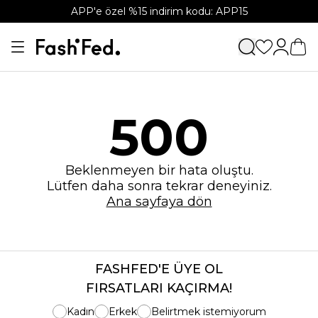
APP'e özel %15 indirim kodu: APP15
500
Beklenmeyen bir hata oluştu.
Lütfen daha sonra tekrar deneyiniz.
Ana sayfaya dön
FASHFED'E ÜYE OL
FIRSATLARI KAÇIRMA!
Kadın
Erkek
Belirtmek istemiyorum