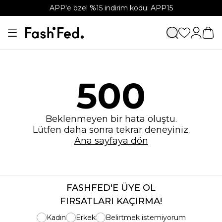
APP'e özel %15 indirim kodu: APP15
500
Beklenmeyen bir hata oluştu.
Lütfen daha sonra tekrar deneyiniz.
Ana sayfaya dön
FASHFED'E ÜYE OL
FIRSATLARI KAÇIRMA!
Kadın
Erkek
Belirtmek istemiyorum