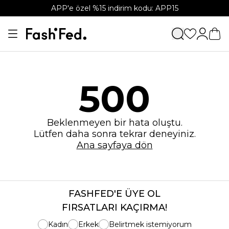
APP'e özel %15 indirim kodu: APP15
500
Beklenmeyen bir hata oluştu.
Lütfen daha sonra tekrar deneyiniz.
Ana sayfaya dön
FASHFED'E ÜYE OL
FIRSATLARI KAÇIRMA!
Kadın
Erkek
Belirtmek istemiyorum