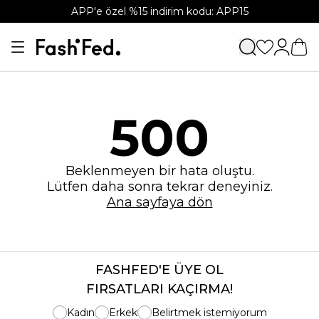
APP'e özel %15 indirim kodu: APP15
500
Beklenmeyen bir hata oluştu.
Lütfen daha sonra tekrar deneyiniz.
Ana sayfaya dön
FASHFED'E ÜYE OL
FIRSATLARI KAÇIRMA!
Kadın
Erkek
Belirtmek istemiyorum