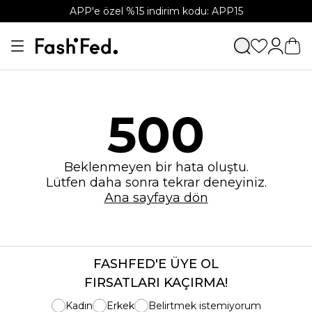
APP'e özel %15 indirim kodu: APP15
500
Beklenmeyen bir hata oluştu.
Lütfen daha sonra tekrar deneyiniz.
Ana sayfaya dön
FASHFED'E ÜYE OL
FIRSATLARI KAÇIRMA!
Kadın
Erkek
Belirtmek istemiyorum