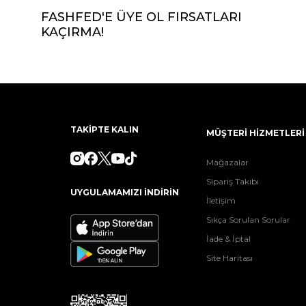
FASHFED'E ÜYE OL FIRSATLARI
KAÇIRMA!
TAKİPTE KALIN
MÜŞTERİ HİZMETLERİ
Mağazalar
Sipariş Takibi
UYGULAMAMIZI İNDİRİN
İletişim
Sıkça Sorulan Sorular
İade & İptal
Site Haritası