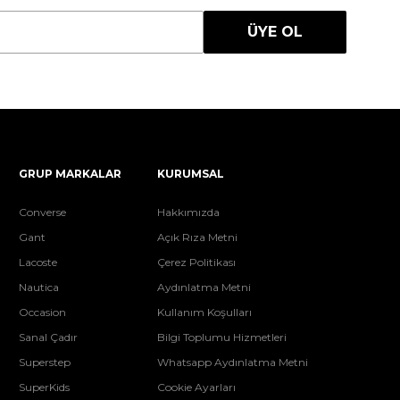
ÜYE OL
GRUP MARKALAR
KURUMSAL
Converse
Hakkımızda
Gant
Açık Rıza Metni
Lacoste
Çerez Politikası
Nautica
Aydınlatma Metni
Occasion
Kullanım Koşulları
Sanal Çadır
Bilgi Toplumu Hizmetleri
Superstep
Whatsapp Aydınlatma Metni
SuperKids
Cookie Ayarları