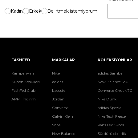
Kadın
Erkek
Belirtmek istemiyorum
FASHFED
MARKALAR
KOLEKSİYONLAR
Kampanyalar
Nike
adidas Samba
Kupon Koşulları
adidas
New Balance 530
FashFed Club
Lacoste
Converse Chuck 70
APP | İndirim
Jordan
Nike Dunk
Converse
adidas Spezial
Calvin Klein
Nike Tech Fleece
Vans
Vans Old Skool
New Balance
Sürdürülebilirlik