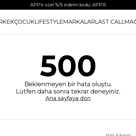
APP'e özel %15 indirim kodu: APP15
RKEK
ÇOCUK
LIFESTYLE
MARKALAR
LAST CALL
MA
500
Beklenmeyen bir hata oluştu.
Lütfen daha sonra tekrar deneyiniz.
Ana sayfaya dön
Mail Adresin