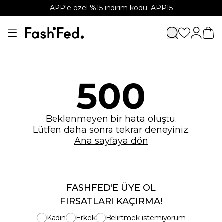
APP'e özel %15 indirim kodu: APP15
500
Beklenmeyen bir hata oluştu.
Lütfen daha sonra tekrar deneyiniz.
Ana sayfaya dön
FASHFED'E ÜYE OL
FIRSATLARI KAÇIRMA!
Kadın
Erkek
Belirtmek istemiyorum