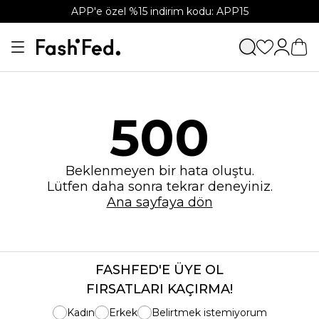
APP'e özel %15 indirim kodu: APP15
500
Beklenmeyen bir hata oluştu.
Lütfen daha sonra tekrar deneyiniz.
Ana sayfaya dön
FASHFED'E ÜYE OL
FIRSATLARI KAÇIRMA!
Kadın
Erkek
Belirtmek istemiyorum